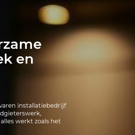
urzame
ek en
aren installatiebedrijf
odgieterswerk,
alles werkt zoals het